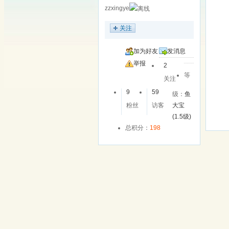
zzxingye
关注
加为好友
发消息
举报
2
等
关注
9
59
级：
鱼
粉丝
访客
大宝
(1.5级)
总积分：
198