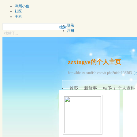
漳州小鱼
社区
手机
登录
搜索
注册
找帖子...
zzxingye的个人主页
http://bbs.zz.xmfish.com/u.php?uid=108563
[
首页
新鲜事
帖子
个人资料