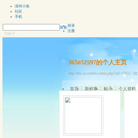
漳州小鱼
社区
手机
登录
搜索
注册
找帖子...
365052597的个人主页
http://bbs.zz.xmfish.com/u.php?uid=37652
[收
首页
新鲜事
帖子
个人资料