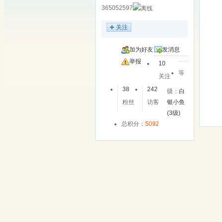
365052597
关注
加为好友
发消息
举报
10
等
关注
38
242
级：
白
粉丝
访客
银小鱼
(3级)
总积分：
5092