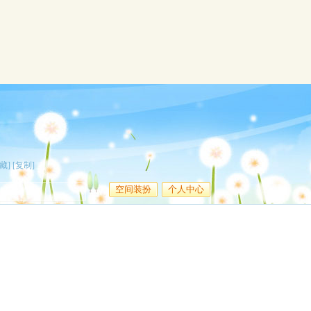
藏]
[复制]
空间装扮
个人中心