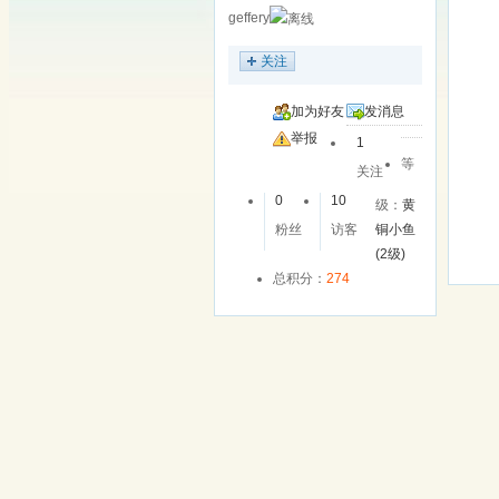
geffery
关注
加为好友
发消息
举报
1
等
关注
0
10
级：
黄
粉丝
访客
铜小鱼
(2级)
总积分：
274