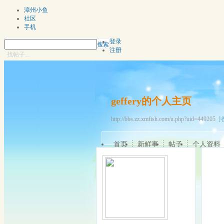
漳州小鱼
社区
手机
登录
搜索
注册
找帖子...
geffery的个人主页
http://bbs.zz.xmfish.com/u.php?uid=449205
[
首页
新鲜事
帖子
个人资料