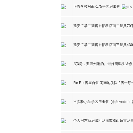
正兴学校对面-175平套房出售
延安广场二期房东招租店面二层共70平
延安广场二期房东招租店面三层共430平米
买3房，要漳州港的。最好离码头近点
Re:Re:房屋自售 闽南地质队 2房一
市实验小学学区房出售
[
来自Androi
个人房东新房出租龙海市榜山镇古龙