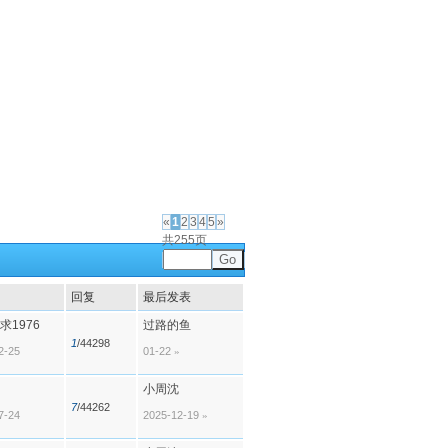
«
1
2
3
4
5
»
共255页
Go
回复
最后发表
求1976
过路的鱼
1
/44298
2-25
01-22
»
小周沈
7
/44262
7-24
2025-12-19
»