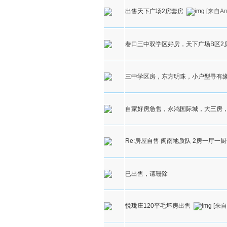
出售天下广场2房套房
[
来自An
巷口三中双学区好房，天下广场B区2
三中学区房，东方明珠，小户型寻有
自家好房急售，永鸿国际城，大三房
Re:房屋自售 闽南地质队 2房一厅一
已出售，请珊除
悦珑庄120平毛坯房出售
[
来自