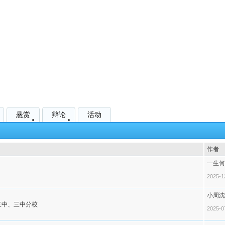
悬赏
辩论
活动
作者
一生何
2025-1
小周沈
三中、三中分校
2025-0