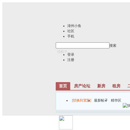
漳州小鱼
社区
手机
搜索
找帖子...
登录
注册
首页
房产论坛
新房
租房
[切换到宽版]
最新帖子
精华区