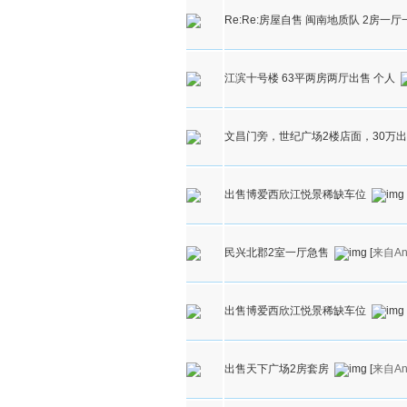
Re:Re:房屋自售 闽南地质队 2房一
江滨十号楼 63平两房两厅出售 个人
文昌门旁，世纪广场2楼店面，30万
出售博爱西欣江悦景稀缺车位
民兴北郡2室一厅急售
[
来自An
出售博爱西欣江悦景稀缺车位
出售天下广场2房套房
[
来自An