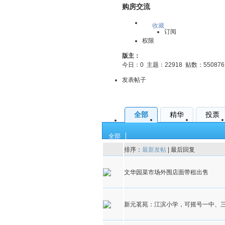
购房交流
收藏
订阅
权限
版主：
今日：
0
主题：
22918
贴数：
550876
发表帖子
全部
精华
投票
全部
排序：
最新发帖
|
最后回复
文华园菜市场外围店面带租出售
新元茗苑：江滨小学，可摇号一中、