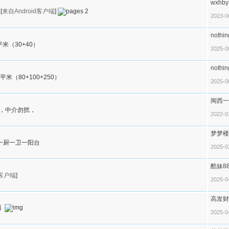
wxhby
[
来自Android客户端
]
2
2023-0
nothin
米（30+40）
2025-0
nothin
（80+100+250）
2025-0
闽西一
，中介勿扰，
2022-0
梦梦楼
厅一厨一卫一阳台
2025-0
酷妹88
d客户端
]
2025-0
高发财
西
2025-0