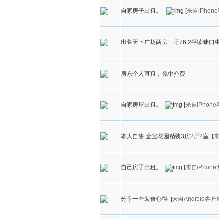
自家房子出租。
[
来自iPhon
出售天下广场两房一厅76.2平读巷口
房东个人直租，免中介费
自家房屋出租。
[
来自iPhon
本人自售 金宝花园精装3房2厅2室
[
来
自己房子出租。
[
来自iPhon
分享一些装修心得
[
来自Android客户