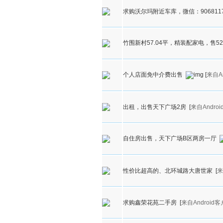
求购沃尔玛附近车库，微信：9068117
竹围新村57.04平，精装配家电，售52.8
个人店面免中介费出售
[
来自A
出租，出售天下广场2房
[
来自Andro
自住房出售，天下广场B区两房一厅
性价比超高的、北环城路大唐世家
[
来
求购鑫荣花苑二手房
[
来自Android