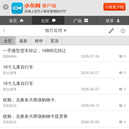
小鱼客户端
首页
社区
广场
登录
物尽其用
全部
最新
精华
置顶
一手微型货车转让，16800元转让
国际神仙
2026-07-24
0
16寸儿童自行车
游去游来
2026-06-27
0
16寸儿童自行车
游去游来
2026-06-27
0
收购，兑换各大商场购物卡,
马到好运
2026-06-15
0
收购，兑换各大商场购物卡提货券
马到好运
2026-05-26
4