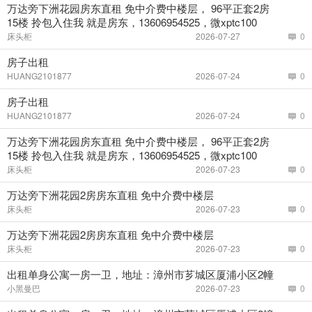
万达旁下洲花园房东直租 免中介费中楼层， 96平正套2房
15楼 拎包入住我 就是房东，13606954525，微xptc100
床头柜
2026-07-27
0
房子出租
HUANG2101877
2026-07-24
0
房子出租
HUANG2101877
2026-07-24
0
万达旁下洲花园房东直租 免中介费中楼层， 96平正套2房
15楼 拎包入住我 就是房东，13606954525，微xptc100
床头柜
2026-07-23
0
万达旁下洲花园2房房东直租 免中介费中楼层
床头柜
2026-07-23
0
万达旁下洲花园2房房东直租 免中介费中楼层
床头柜
2026-07-23
0
出租单身公寓一房一卫，地址：漳州市芗城区厦浦小区2幢
小黑曼巴
2026-07-23
0