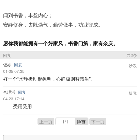
闻到书香，丰盈内心；
安静修身，去除燥气，勤劳做事，功业皆成。
愿你我都能拥有一个好家风，书香门第，家有余庆。
回复
共2条
伾亦
回复
沙发
01-05 07:35
好一个“水静极则形象明，心静极则智慧生”。
合理活
回复
板凳
04-23 17:14
受用受用
上一页
下一页
跳页