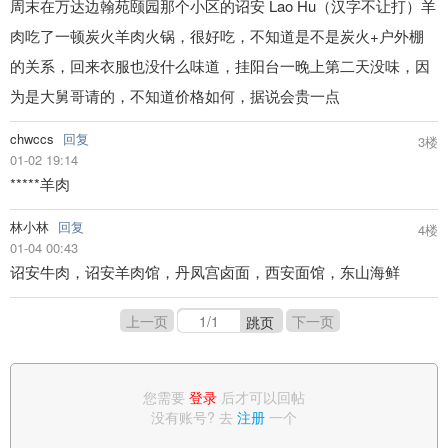
周末在万达边翰苑颐园那个小区的诏安 Lao Hu（汉字不让打）羊
肉吃了一顿炭火羊肉火锅，很好吃，不知道是不是炭火+户外棚
的关系，回来衣服也没什么味道，挂阳台一晚上第二天没味，因
为是大舅哥请的，不知道价格如何，据说会贵一点
chwccs
回复
3楼
01-02 19:14
*****羊肉
林小林
回复
4楼
01-04 00:43
诏安牛肉，诏安羊肉馆，丹凤宫卤面，西安面馆，东山海鲜
上一页
下一页
跳页
您需要
登录
后才可以回帖
没有账号? 去
注册
一个