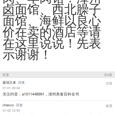
卤面馆、西北臊子
面馆、海鲜以良心
价在卖的酒店等请
在这里说说！先表
示谢谢！
回复
共4条
最强王者
回复
沙发
01-01 00:44
关注抖音：a1011448991，漳州美食百科全书
chwccs
回复
板凳
01-02 12:55