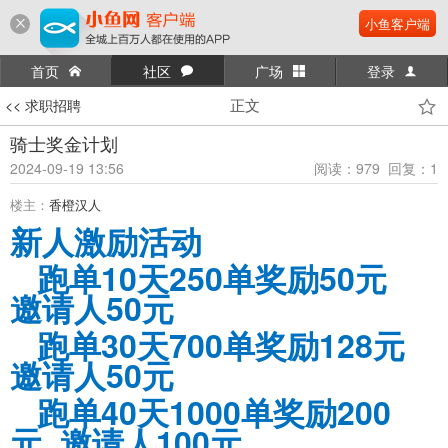
小鱼客户端
首页
社区
广场
登录
正文
<< 求职招聘
骑士奖金计划
2024-09-19 13:56
阅读：979 回复：1
楼主：
香橙汉人
新人激励活动
跑单10天250单奖励50元
邀请人50元
跑单30天700单奖励128元
邀请人50元
跑单40天1000单奖励200
元 邀请人100元