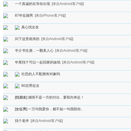
一个真诚的在等你出现
[
来自Android客户端
]
87年征婚男
[
来自iPhone客户端
]
真心找女友
问下这里相亲的
[
来自Android客户端
]
半介书生酒，一颗美人心
[
来自Android客户端
]
年尾找个可以一起回家的妹纸
[
来自Android客户端
]
社恐的人不配拥有对象吗
80后男征女
[找朋友]
感情不是一方的付出，要双向奔赴！
[女征男]
一万句我爱你，都不如一句我陪你。
找个老伴
[
来自Android客户端
]