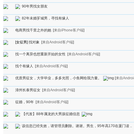
90年男找女朋友
82年未婚芗城男，寻找有缘人
电商男找千里之外的她
[
来自iPhone客户端
]
[女征男]
找对象
[
来自Android客户端
]
找一个离异也想重新开始的女性
[
来自Android客户端
]
找个有缘人
[
来自Android客户端
]
优质男征女，大学毕业，多多光照，小鱼网给我力量。
[
来自Andro
漳州长泰男征女
[
来自Android客户端
]
征婚，90年
[
来自Android客户端
]
【代发】88年属龙的大男孩征婚信息
该信息已经失效，请管理员删除。谢谢。男生，95年高170在厦门读 ..