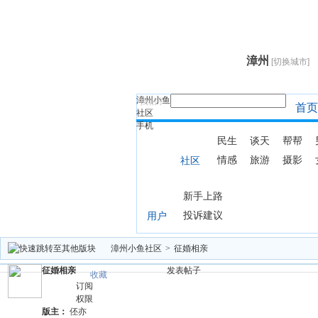
漳州
[切换城市]
漳州小鱼
找帖子...
首页
社区
手机
民生
谈天
帮帮
情感
旅游
摄影
社区
新手上路
投诉建议
用户
漳州小鱼社区
>
征婚相亲
征婚相亲
发表帖子
收藏
订阅
权限
版主：
伾亦