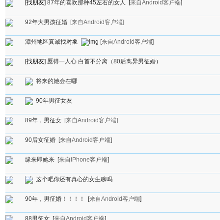
[找朋友]
87年的喜欢那种45左右的女人
[
来自Android客户端
]
92年大男孩征婚
[
来自Android客户端
]
漳州地区真诚找对象
[
来自Android客户端
]
[找朋友]
愿得一人心 白首不分离（80后离异男征婚）
将来的她会在哪
90年男征女友
89年，男征女
[
来自Android客户端
]
90后女征婚
[
来自Android客户端
]
缘来即她来
[
来自iPhone客户端
]
这个吧你还有真心的女生聊吗
90年，男征婚！！！！
[
来自Android客户端
]
88男征女
[
来自Android客户端
]