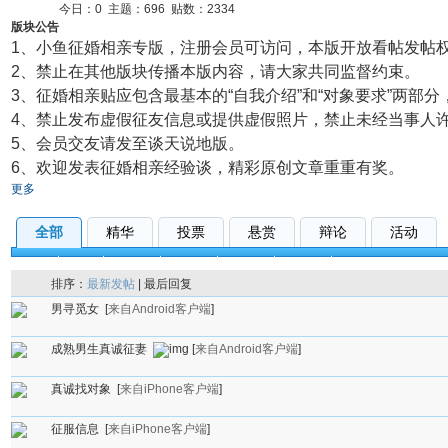
今日：
0
主题：
696
贴数：
2334
版块公告
1、小鱼征婚相亲专版，注册会员可访问，本版开放看帖发帖
2、禁止在其他版块传播本版内容，请大家共同监督约束。
3、征婚相亲贴应包含最基本的“自我介绍”和“对象要求”两部
4、禁止发布虚假征友信息或提供虚假照片，禁止未经当事人
5、会员交友请发至谈天说地版。
6、欢迎发表征婚相亲经验谈，精彩原创文章重重有奖。
更多
全部
精华
投票
悬赏
辩论
活动
全部
公告
男征女
女征男
找朋友
真我秀
排序：
最新发帖
|
最后回复
男寻觅女
[
来自Android客户端
]
成熟男生真诚征妻
[
来自Android客户端
]
真诚找对象
[
来自iPhone客户端
]
征服信息
[
来自iPhone客户端
]