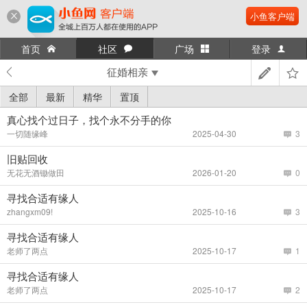
小鱼客户端
首页
社区
广场
登录
征婚相亲
全部
最新
精华
置顶
真心找个过日子，找个永不分手的你
一切随缘峰
2025-04-30
3
旧贴回收
无花无酒锄做田
2026-01-20
0
寻找合适有缘人
zhangxm09!
2025-10-16
3
寻找合适有缘人
老师了两点
2025-10-17
1
寻找合适有缘人
老师了两点
2025-10-17
2