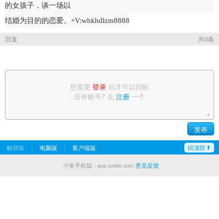
的女孩子，谈一场以
结婚
为目的的恋爱。+V:whkhdlzm8888
回复
共0条
您需要
登录
后才可以回帖
没有账号? 去
注册
一个
触屏版
|
电脑版
|
客户端版
回顶部
小鱼手机版
意见反馈
：wap.xmfish.com