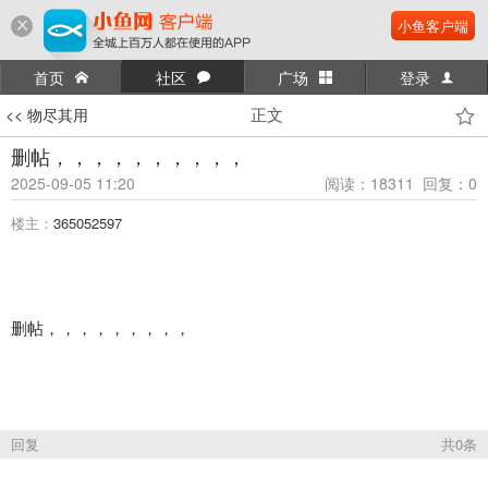
小鱼客户端
首页
社区
广场
登录
正文
<< 物尽其用
删帖，，，，，，，，，，
2025-09-05 11:20
阅读：18311 回复：0
楼主：
365052597
删帖，，，，，，，，，
回复
共0条