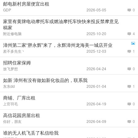
邮电新村房屋便宜出租
GDP
2026-05-05
0
家里有黄牌电动摩托车或燃油摩托车快快来投反禁摩意见
稿家
附近修电脑
2025-10-20
4
漳州第二家“胖永辉”来了，永辉漳州龙海美一城店开业
差不多先生丶
2025-12-03
1
招聘住家保姆
放飞梦想
2026-04-24
0
如新 漳州有没有做如新化妆品的，联系我
东东dd
2026-01-04
1
商铺、厂库出租
上官羽毛
2026-04-19
0
高信花园房屋出租
你好，朋友
2026-04-09
0
谁的无人机飞丢了私信给我