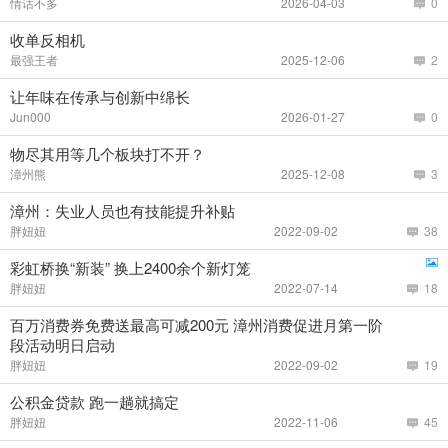
情话不多
2026-04-03
0
收单反相机
最强王者
2025-12-06
2
让年味在传承与创新中绵长
Jun000
2026-01-27
0
物尽其用等几个板块打不开？
漳州熊
2025-12-08
3
漳州：失业人员也有技能提升补贴
胖妞妞
2022-09-02
38
彩虹桥换“新装” 换上2400余个新灯笼
胖妞妞
2022-07-14
18
百万消费券免费送最高可减200元 漳州消费促进月第一阶
段活动明日启动
胖妞妞
2022-09-02
19
公积金贷款 跑一趟就搞定
胖妞妞
2022-11-06
45