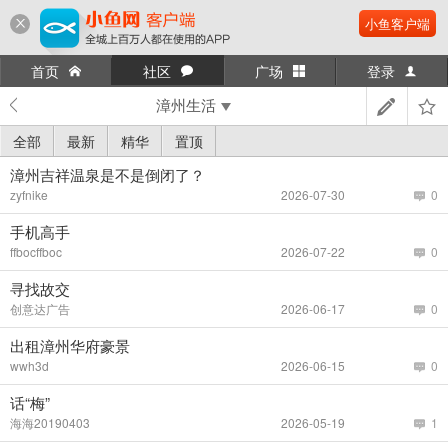
小鱼客户端
首页
社区
广场
登录
漳州生活
全部
最新
精华
置顶
漳州吉祥温泉是不是倒闭了？
zyfnike
2026-07-30
0
手机高手
ffbocffboc
2026-07-22
0
寻找故交
创意达广告
2026-06-17
0
出租漳州华府豪景
wwh3d
2026-06-15
0
话“梅”
海海20190403
2026-05-19
1