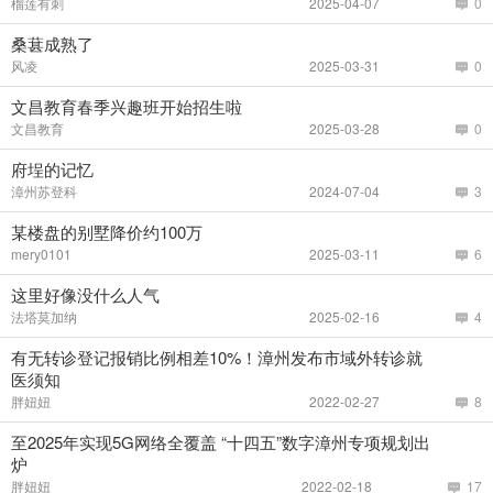
榴莲有刺
2025-04-07
0
桑葚成熟了
风凌
2025-03-31
0
文昌教育春季兴趣班开始招生啦
文昌教育
2025-03-28
0
府埕的记忆
漳州苏登科
2024-07-04
3
某楼盘的别墅降价约100万
mery0101
2025-03-11
6
这里好像没什么人气
法塔莫加纳
2025-02-16
4
有无转诊登记报销比例相差10%！漳州发布市域外转诊就
医须知
胖妞妞
2022-02-27
8
至2025年实现5G网络全覆盖 “十四五”数字漳州专项规划出
炉
胖妞妞
2022-02-18
17