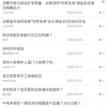
消费升级与就业扩容双赢：永辉漳州“学胖东来”调改首店激
活商圈活力
小白学长
2025-05-22
2
永辉超市漳州首家"学胖东来"自主调改店5月22日开业
小白学长
2025-05-20
0
有没有固定家庭打扫卫生阿姨？
明天
2025-04-23
1
漳州升学规划
猫猫狗狗123
2025-04-23
0
漳州小鱼网并入厦门小鱼网了吗
mery0101
2025-04-10
4
龙文那里有手工裱画的店
kelehuang
2025-02-22
4
洗衣机坏了是买新的还是修比较值得？
紫汤圆
2023-09-20
4
中考体育统一测试演示视频是不是漏了点什么呢？