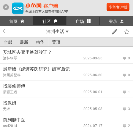
小鱼客户端
首页
社区
广场
登录
漳州生活
全部
最新
精华
置顶
芗城区去哪里换驾驶证？
酒杯钢琴
2025-03-25
9
最新版《虎渡苏氏研究》编写后记
漳州苏登科
2025-06-30
0
找装修师傅
最强王者
2025-06-01
1
找保姆
无求
2025-05-08
3
前列腺中医
asd2014
2024-07-17
2